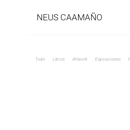
NEUS CAAMAÑO
Todo
Libros
Artwork
Exposiciones
Tres, i tres, i tres fan…
Libros