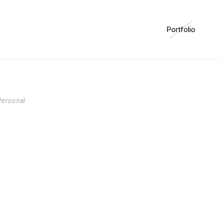
Portfolio
Personal
Rondas de Rodari
Libros